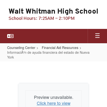
Skip
to
Walt Whitman High School
main
content
School Hours: 7:25AM - 2:10PM
Counseling Center
Financial Aid Resources
InformaciÃ³n de ayuda financiera del estado de Nueva
York
InformaciÃ³n
de
ayuda
financiera
del
Preview unavailable.
estado
Click here to view