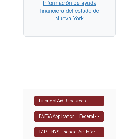
de
Información de ayuda
Nueva
financiera del estado de
York
Nueva York
Financial Aid Resources
FAFSA Application - Federal Student Aid
TAP - NYS Financial Aid Information